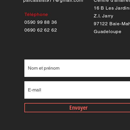
parcassist971@gmail.com
Centre d'affaire
16 B Les Jardi
Téléphone
Z.I. Jarry
0590 99 88 36
97122 Baie-Mah
0690 62 62 62
Guadeloupe
Envoyer