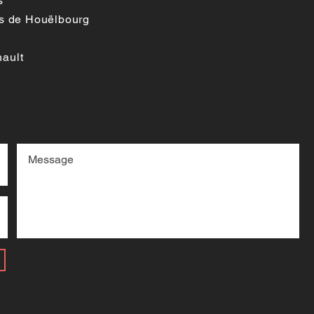
s
ns de Houëlbourg
ault