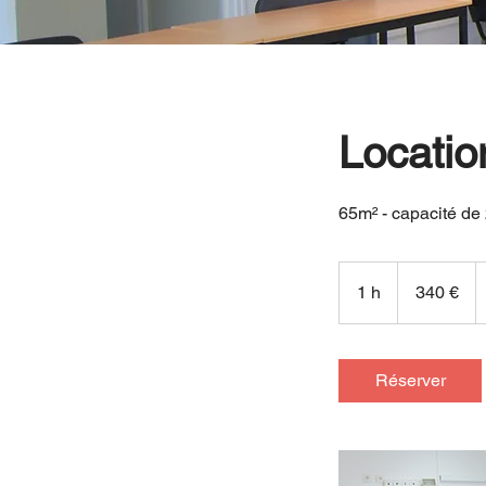
Locatio
65m² - capacité de
340
euros
1 h
1
340 €
Réserver